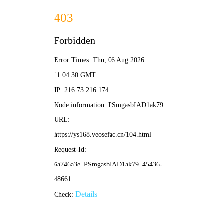
悟空影视
🐒
🐒 悟空导航 ·
悟空影视
/ 神通片单
‹
›
🐒 神通
⚔️ 武侠
🔥 热血
✨ 奇幻